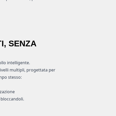
I, SENZA
lo intelligente.
velli multipli, progettata per
empo stesso:
zzazione
 bloccandoli.