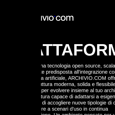
PIATTAFOR
Grazie a una tecnologia open source, scala
Grazie a una tecnologia open source, scala
nativamente predisposta all’integrazione c
nativamente predisposta all’integrazione c
l’intelligenza artificiale, ARCHIVIO.COM off
l’intelligenza artificiale, ARCHIVIO.COM off
un’infrastruttura moderna, solida e flessibile
un’infrastruttura moderna, solida e flessibile
progettata per evolvere insieme al tuo archi
progettata per evolvere insieme al tuo archi
Un’architettura capace di adattarsi a esige
Un’architettura capace di adattarsi a esige
specifiche, di accogliere nuove tipologie di 
specifiche, di accogliere nuove tipologie di 
di rispondere a scenari d’uso in continua
di rispondere a scenari d’uso in continua